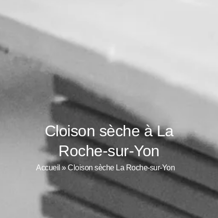
Cloison sèche à La
Roche-sur-Yon
Accueil
»
Cloison sèche La Roche-sur-Yon