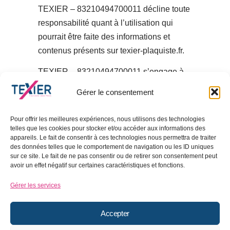
TEXIER – 83210494700011 décline toute
responsabilité quant à l’utilisation qui
pourrait être faite des informations et
contenus présents sur texier-plaquiste.fr.
TEXIER – 83210494700011 s’engage à
sécuriser au mieux le site texier-
Gérer le consentement
plaquiste.fr, cependant sa responsabilité
ne pourra être mise en cause si des
Pour offrir les meilleures expériences, nous utilisons des technologies
données indésirables sont importées et
telles que les cookies pour stocker et/ou accéder aux informations des
appareils. Le fait de consentir à ces technologies nous permettra de traiter
installées sur son site à son insu.
des données telles que le comportement de navigation ou les ID uniques
sur ce site. Le fait de ne pas consentir ou de retirer son consentement peut
Des espaces interactifs (espace contact
avoir un effet négatif sur certaines caractéristiques et fonctions.
ou commentaires) sont à la disposition
Gérer les services
des utilisateurs. TEXIER –
83210494700011 se réserve le droit de
Accepter
supprimer, sans mise en demeure