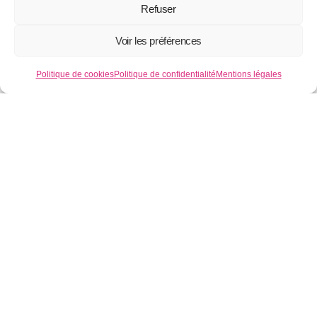
préalable, tout contenu déposé dans cet
Refuser
espace qui contreviendrait à la législation
Voir les préférences
applicable en France, en particulier aux
dispositions relatives à la protection des
Politique de cookies
Politique de confidentialité
Mentions légales
données.
Le cas échéant, TEXIER –
83210494700011 se réserve également la
possibilité de mettre en cause la
responsabilité civile et/ou pénale de
l’utilisateur, notamment en cas de
message à caractère raciste, injurieux,
diffamant, ou pornographique, quel que
soit le support utilisé (texte, photographie
…).
4 – CNIL ET GESTION DES DONNÉES
PERSONNELLES