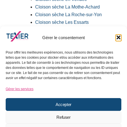
Cloison sèche La Mothe-Achard
Cloison sèche La Roche-sur-Yon
Cloison sèche Les Essarts
Cloison sèche Les Herbiers
Gérer le consentement
Cloison sèche Les Sables
d’Olonne
Pour offrir les meilleures expériences, nous utilisons des technologies
Cloison sèche Montaigu
telles que les cookies pour stocker et/ou accéder aux informations des
Plaquiste Aizenay
appareils. Le fait de consentir à ces technologies nous permettra de traiter
des données telles que le comportement de navigation ou les ID uniques
Plaquiste La Mothe-Achard
sur ce site. Le fait de ne pas consentir ou de retirer son consentement peut
Plaquiste La Roche-sur-Yon
avoir un effet négatif sur certaines caractéristiques et fonctions.
Plaquiste Les Essarts
Gérer les services
Plaquiste Les Herbiers
Plaquiste Les Sables d’Olonne
Accepter
Plaquiste Montaigu
Refuser