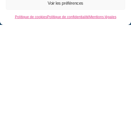
Voir les préférences
Politique de cookies
Politique de confidentialité
Mentions légales
L’entreprise
Texier
, fondée en
1986
et basée
à
La Ferrière
, est spécialisée dans les
cloisons sèches
,
l’isolation
et
dans les
plafonds suspendus
.
Navigation
Accueil
Qui sommes-nous
Réalisations
Contact
Nos prestations