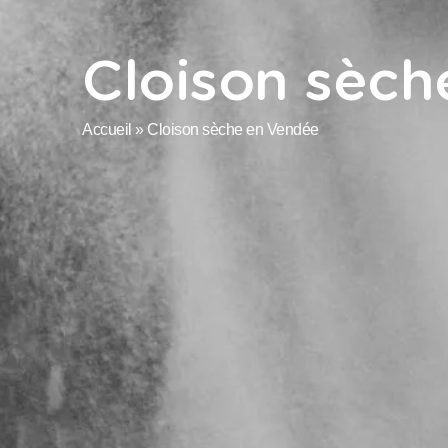
Cloison sèch
Accueil
»
Cloison sèche en Vendée